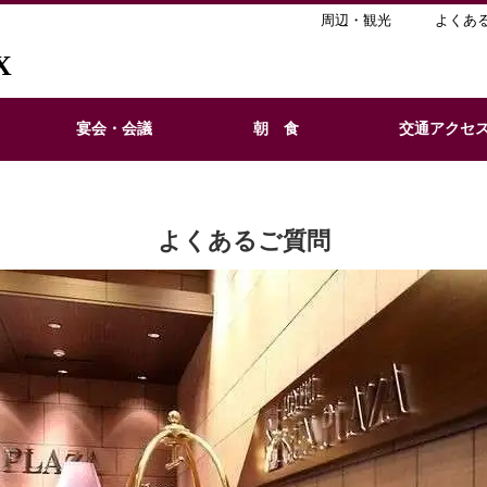
周辺・観光
よくあ
X
宴会・会議
朝 食
交通アクセ
よくあるご質問