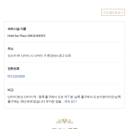
지도 앱으로 보기
숙박시설 이름
Hotel Sun Plaza SAKAI ANNEX
주소
오사카 부 사카이 시 사카이 구 류진바시쵸 1-1-20
전화번호
072-222-6633
비고
난카이 본선 사카이 역 - 동쪽 출구에서 도보 약 7 분, 남쪽 출구에서 도보 4 분이지만 남쪽
출구에는 계단 밖에 없습니다.무거운 짐을
…
계속 읽기