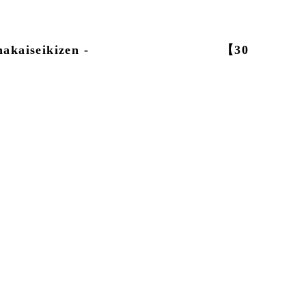
키 Chakaiseikizen - 【30