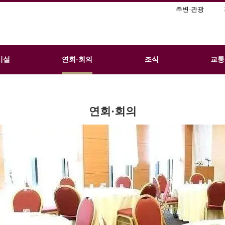
주변·관광
시설
연회·회의
조식
교통
연회·회의