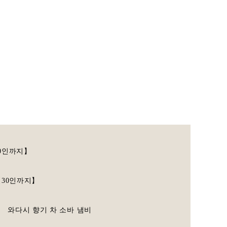
까지】
30인까지】
와다시 향기 차 소바 냄비