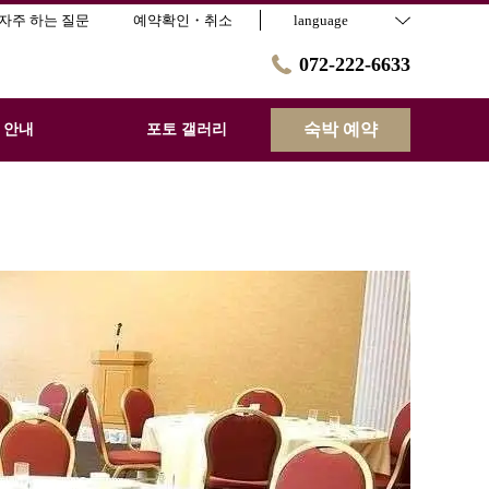
자주 하는 질문
예약확인・취소
language
072-222-6633
숙박 예약
 안내
포토 갤러리